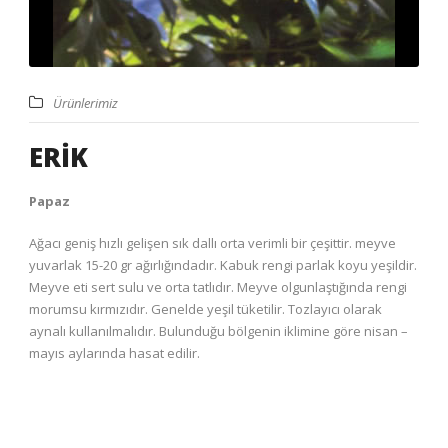
Ürünlerimiz
ERİK
Papaz
Ağacı geniş hızlı gelişen sık dallı orta verimli bir çeşittir. meyve
yuvarlak 15-20 gr ağırlığındadır. Kabuk rengi parlak koyu yeşildir.
Meyve eti sert sulu ve orta tatlıdır. Meyve olgunlaştığında rengi
morumsu kırmızıdır. Genelde yeşil tüketilir. Tozlayıcı olarak
aynalı kullanılmalıdır. Bulunduğu bölgenin iklimine göre nisan –
mayıs aylarında hasat edilir.