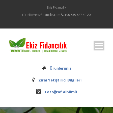
Ekiz Fidancılık
info@ekizfidancilik.com
+90 535 627 40 20
Ürünlerimiz
Zirai Yetiştirici Bilgileri
Fotoğraf Albümü