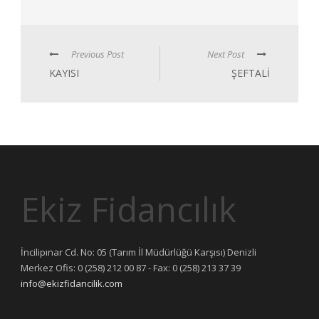
Previous Post
Next Post
KAYISI
ŞEFTALİ
Ekiz Fidancılık
İncilipınar Cd. No: 05 (Tarım İl Müdürlüğü Karşısı) Denizli
Merkez Ofis: 0 (258) 212 00 87 - Fax: 0 (258) 213 37 39
info@ekizfidancilik.com