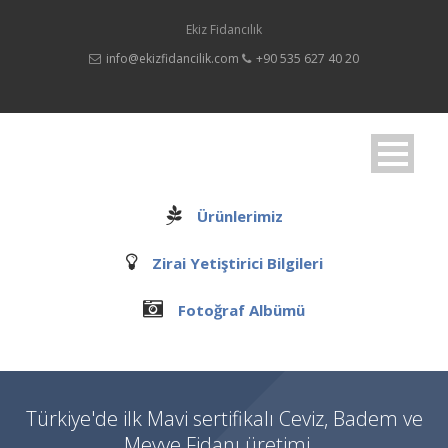
Ekiz Fidancılık
info@ekizfidancilik.com
+90 535 627 40 20
Ürünlerimiz
Zirai Yetiştirici Bilgileri
Fotoğraf Albümü
Türkiye'de ilk Mavi sertifikalı Ceviz, Badem ve
Meyve Fidanı üretimi...