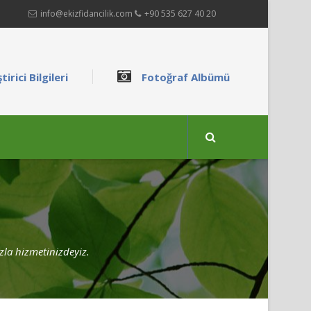
info@ekizfidancilik.com
+90 535 627 40 20
tirici Bilgileri
Fotoğraf Albümü
ızla hizmetinizdeyiz.