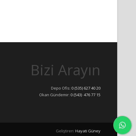
Bizi Arayın
Depo Ofis:
0 (535) 627 40 20
Okan Gündemir:
0 (543) 476 77 15
Geliştiren:
Hayati Güney