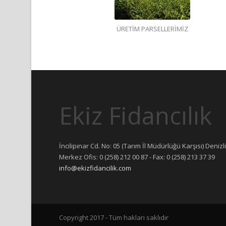
ÜRETİM PARSELLERİMİZ
Ekiz Fidancılık
İncilipınar Cd. No: 05 (Tarım İl Müdürlüğü Karşısı) Denizli
Merkez Ofis: 0 (258) 212 00 87 - Fax: 0 (258) 213 37 39
info@ekizfidancilik.com
Copyright 2017 - Tüm hakları saklıdır