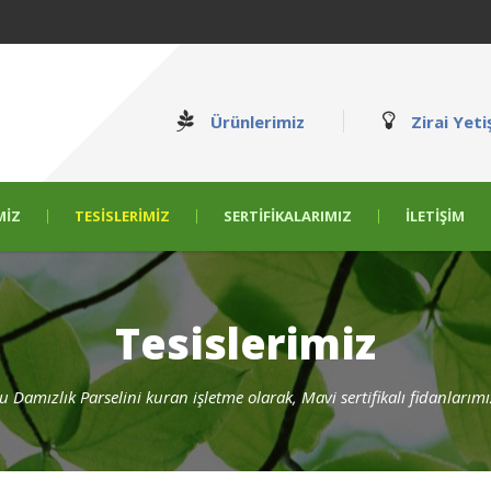
Ürünlerimiz
Zirai Yetiş
MIZ
TESISLERIMIZ
SERTIFIKALARIMIZ
İLETIŞIM
Tesislerimiz
lu Damızlık Parselini kuran işletme olarak, Mavi sertifikalı fidanlarım