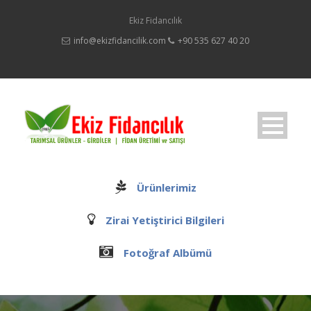
Ekiz Fidancılık
info@ekizfidancilik.com
+90 535 627 40 20
Ürünlerimiz
Zirai Yetiştirici Bilgileri
Fotoğraf Albümü