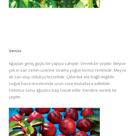
Venüs
Ağaçları geniş güçlü bir yapıya sahiptir. Verimli bir çeşittir. Meyve
çok iri sarı zemin üzerine sıvama yoğun kırmızı renktedir. Meyve
eti sarı olup oldukça lezzetlidir. Çekirdek ete bağlı değildir.
Soğuk hava tesislerinde uzun süre muhafaza edilebilir.
Temmuz sonu ağustos başı hasat edilir. Kendine verimli bir
çeşittir.