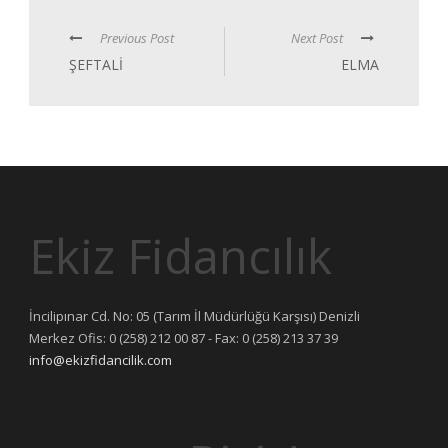
Previous Post
Next Post
ŞEFTALİ
ELMA
Ekiz Fidancılık
İncilipınar Cd. No: 05 (Tarım İl Müdürlüğü Karşısı) Denizli
Merkez Ofis: 0 (258) 212 00 87 - Fax: 0 (258) 213 37 39
info@ekizfidancilik.com