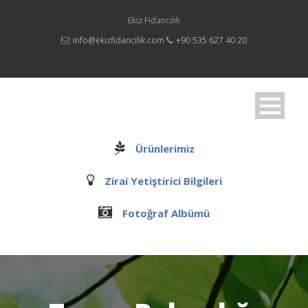
Ekiz Fidancılık
info@ekizfidancilik.com
+90 535 627 40 20
Ürünlerimiz
Zirai Yetiştirici Bilgileri
Fotoğraf Albümü