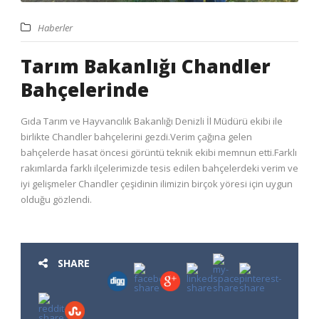
Haberler
Tarım Bakanlığı Chandler
Bahçelerinde
Gıda Tarım ve Hayvancılık Bakanlığı Denizli İl Müdürü ekibi ile
birlikte Chandler bahçelerini gezdi.Verim çağına gelen
bahçelerde hasat öncesi görüntü teknik ekibi memnun etti.Farklı
rakımlarda farklı ilçelerimizde tesis edilen bahçelerdeki verim ve
iyi gelişmeler Chandler çeşidinin ilimizin birçok yöresi için uygun
olduğu gözlendi.
SHARE