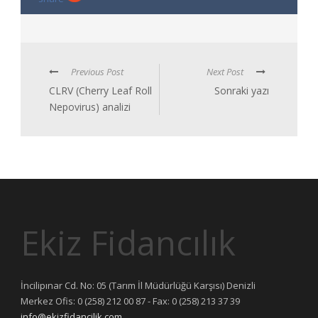
Previous Post
Next Post
CLRV (Cherry Leaf Roll
Sonraki yazı
Nepovirus) analizi
Ekiz Fidancılık
İncilipınar Cd. No: 05 (Tarım İl Müdürlüğü Karşısı) Denizli
Merkez Ofis: 0 (258) 212 00 87 - Fax: 0 (258) 213 37 39
info@ekizfidancilik.com