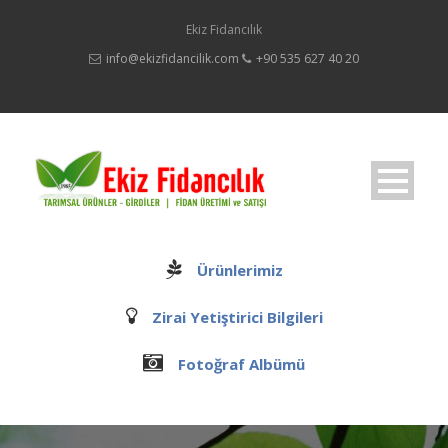
Ekiz Fidancılık
info@ekizfidancilik.com
+90 535 627 40 20
Ürünlerimiz
Zirai Yetiştirici Bilgileri
Fotoğraf Albümü