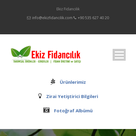
Ekiz Fidancılık
info@ekizfidancilik.com
+90 535 627 40 20
Ürünlerimiz
Zirai Yetiştirici Bilgileri
Fotoğraf Albümü