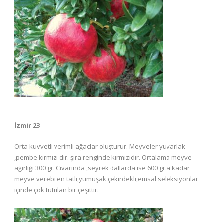
İzmir 23
Orta kuvvetli verimli ağaçlar oluşturur. Meyveler yuvarlak
,pembe kırmızı dır. şıra renginde kırmızıdır. Ortalama meyve
ağırlığı 300 gr. Civarında ,seyrek dallarda ise 600 gr.a kadar
meyve verebilen tatlı,yumuşak çekirdekli,emsal seleksiyonlar
içinde çok tutulan bir çeşittir.